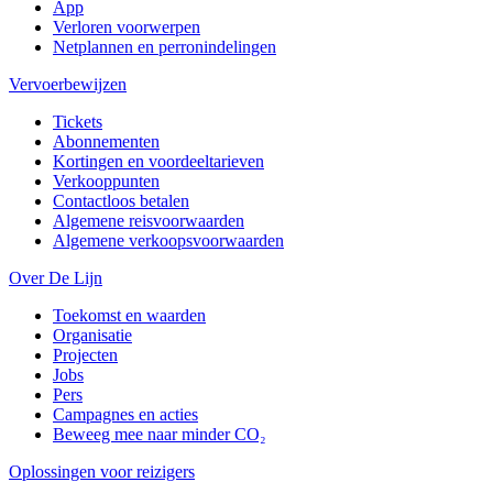
App
Verloren voorwerpen
Netplannen en perronindelingen
Vervoerbewijzen
Tickets
Abonnementen
Kortingen en voordeeltarieven
Verkooppunten
Contactloos betalen
Algemene reisvoorwaarden
Algemene verkoopsvoorwaarden
Over De Lijn
Toekomst en waarden
Organisatie
Projecten
Jobs
Pers
Campagnes en acties
Beweeg mee naar minder CO₂
Oplossingen voor reizigers