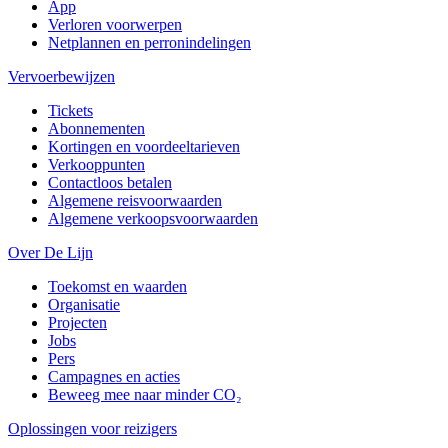
App
Verloren voorwerpen
Netplannen en perronindelingen
Vervoerbewijzen
Tickets
Abonnementen
Kortingen en voordeeltarieven
Verkooppunten
Contactloos betalen
Algemene reisvoorwaarden
Algemene verkoopsvoorwaarden
Over De Lijn
Toekomst en waarden
Organisatie
Projecten
Jobs
Pers
Campagnes en acties
Beweeg mee naar minder CO₂
Oplossingen voor reizigers