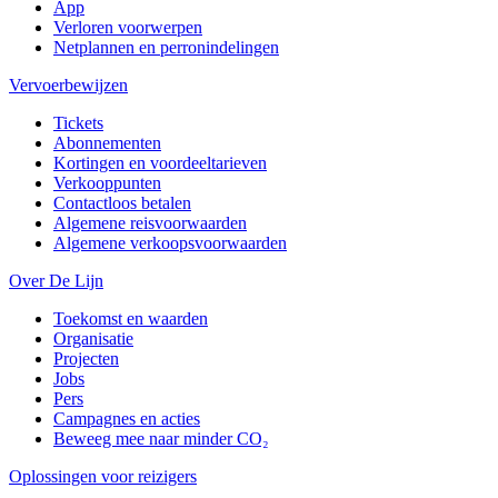
App
Verloren voorwerpen
Netplannen en perronindelingen
Vervoerbewijzen
Tickets
Abonnementen
Kortingen en voordeeltarieven
Verkooppunten
Contactloos betalen
Algemene reisvoorwaarden
Algemene verkoopsvoorwaarden
Over De Lijn
Toekomst en waarden
Organisatie
Projecten
Jobs
Pers
Campagnes en acties
Beweeg mee naar minder CO₂
Oplossingen voor reizigers