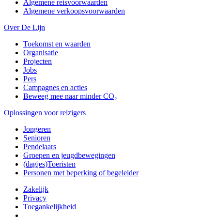
Algemene reisvoorwaarden
Algemene verkoopsvoorwaarden
Over De Lijn
Toekomst en waarden
Organisatie
Projecten
Jobs
Pers
Campagnes en acties
Beweeg mee naar minder CO₂
Oplossingen voor reizigers
Jongeren
Senioren
Pendelaars
Groepen en jeugdbewegingen
(dagjes)Toeristen
Personen met beperking of begeleider
Zakelijk
Privacy
Toegankelijkheid