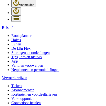
Aanmelden
Reisinfo
Routeplanner
Haltes
Lijnen
De Lijn Flex
Storingen en omleidingen
Tips, info en nieuws
App
Verloren voorwerpen
Netplannen en perronindelingen
Vervoerbewijzen
Tickets
Abonnementen
Kortingen en voordeeltarieven
Verkooppunten
Contactloos betalen