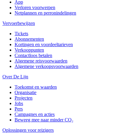
App
Verloren voorwerpen
Netplannen en perronindelingen
Vervoerbewijzen
Tickets
Abonnementen
Kortingen en voordeeltarieven
Verkooppunten
Contactloos betalen
Algemene reisvoorwaarden
Algemene verkoopsvoorwaarden
Over De Lijn
Toekomst en waarden
Organisatie
Projecten
Jobs
Pers
Campagnes en acties
Beweeg mee naar minder CO₂
Oplossingen voor reizigers