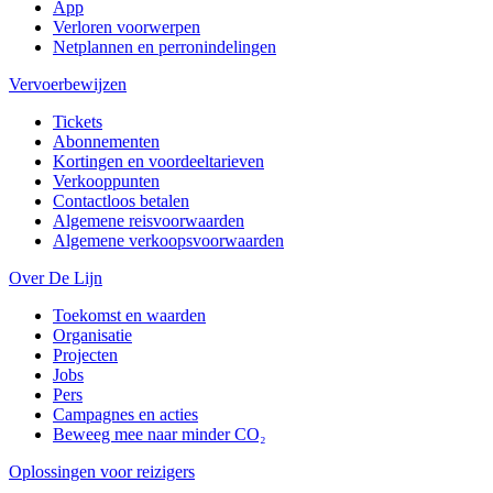
App
Verloren voorwerpen
Netplannen en perronindelingen
Vervoerbewijzen
Tickets
Abonnementen
Kortingen en voordeeltarieven
Verkooppunten
Contactloos betalen
Algemene reisvoorwaarden
Algemene verkoopsvoorwaarden
Over De Lijn
Toekomst en waarden
Organisatie
Projecten
Jobs
Pers
Campagnes en acties
Beweeg mee naar minder CO₂
Oplossingen voor reizigers