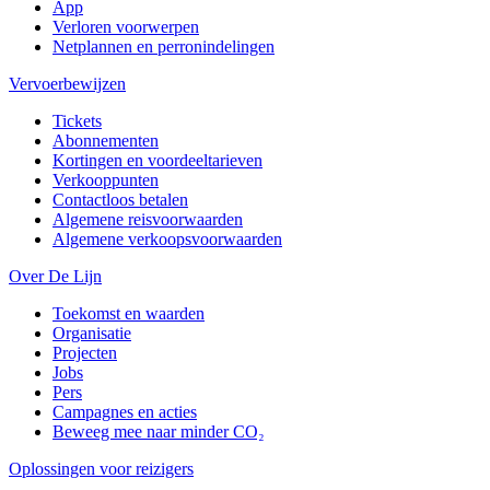
App
Verloren voorwerpen
Netplannen en perronindelingen
Vervoerbewijzen
Tickets
Abonnementen
Kortingen en voordeeltarieven
Verkooppunten
Contactloos betalen
Algemene reisvoorwaarden
Algemene verkoopsvoorwaarden
Over De Lijn
Toekomst en waarden
Organisatie
Projecten
Jobs
Pers
Campagnes en acties
Beweeg mee naar minder CO₂
Oplossingen voor reizigers