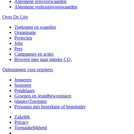
Algemene reisvoorwaarden
Algemene verkoopsvoorwaarden
Over De Lijn
Toekomst en waarden
Organisatie
Projecten
Jobs
Pers
Campagnes en acties
Beweeg mee naar minder CO₂
Oplossingen voor reizigers
Jongeren
Senioren
Pendelaars
Groepen en jeugdbewegingen
(dagjes)Toeristen
Personen met beperking of begeleider
Zakelijk
Privacy
Toegankelijkheid