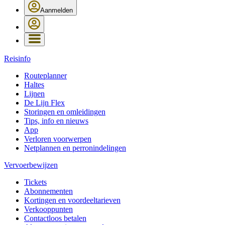
Aanmelden
Reisinfo
Routeplanner
Haltes
Lijnen
De Lijn Flex
Storingen en omleidingen
Tips, info en nieuws
App
Verloren voorwerpen
Netplannen en perronindelingen
Vervoerbewijzen
Tickets
Abonnementen
Kortingen en voordeeltarieven
Verkooppunten
Contactloos betalen