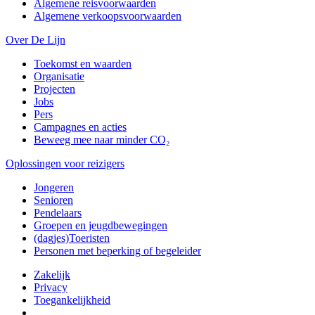
Algemene reisvoorwaarden
Algemene verkoopsvoorwaarden
Over De Lijn
Toekomst en waarden
Organisatie
Projecten
Jobs
Pers
Campagnes en acties
Beweeg mee naar minder CO₂
Oplossingen voor reizigers
Jongeren
Senioren
Pendelaars
Groepen en jeugdbewegingen
(dagjes)Toeristen
Personen met beperking of begeleider
Zakelijk
Privacy
Toegankelijkheid