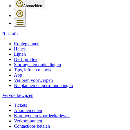
Aanmelden
Reisinfo
Routeplanner
Haltes
Lijnen
De Lijn Flex
Storingen en omleidingen
Tips, info en nieuws
App
Verloren voorwerpen
Netplannen en perronindelingen
Vervoerbewijzen
Tickets
Abonnementen
Kortingen en voordeeltarieven
Verkooppunten
Contactloos betalen