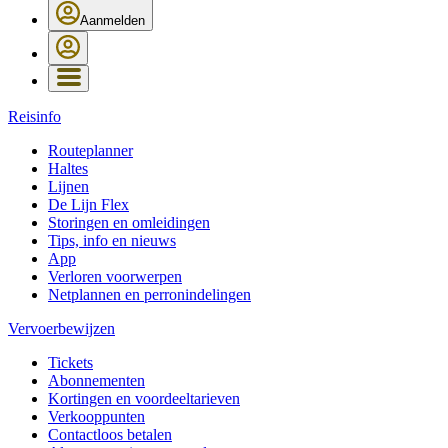
Aanmelden
Reisinfo
Routeplanner
Haltes
Lijnen
De Lijn Flex
Storingen en omleidingen
Tips, info en nieuws
App
Verloren voorwerpen
Netplannen en perronindelingen
Vervoerbewijzen
Tickets
Abonnementen
Kortingen en voordeeltarieven
Verkooppunten
Contactloos betalen