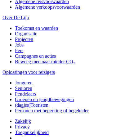
Algemene reisvoorwaarden
Algemene verkoopsvoorwaarden
Over De Lijn
Toekomst en waarden
Organisatie
Projecten
Jobs
Pers
Campagnes en acties
Beweeg mee naar minder CO₂
Oplossingen voor reizigers
Jongeren
Senioren
Pendelaars
Groepen en jeugdbewegingen
(dagjes)Toeristen
Personen met beperking of begeleider
Zakelijk
Privacy
Toegankelijkheid