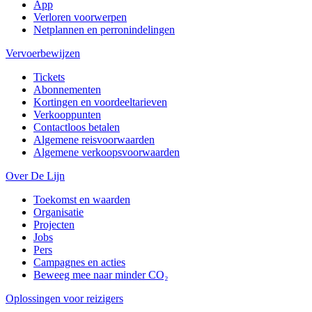
App
Verloren voorwerpen
Netplannen en perronindelingen
Vervoerbewijzen
Tickets
Abonnementen
Kortingen en voordeeltarieven
Verkooppunten
Contactloos betalen
Algemene reisvoorwaarden
Algemene verkoopsvoorwaarden
Over De Lijn
Toekomst en waarden
Organisatie
Projecten
Jobs
Pers
Campagnes en acties
Beweeg mee naar minder CO₂
Oplossingen voor reizigers