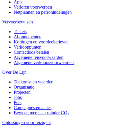
App
Verloren voorwerpen
Netplannen en perronindelingen
Vervoerbewijzen
Tickets
Abonnementen
Kortingen en voordeeltarieven
Verkooppunten
Contactloos betalen
Algemene reisvoorwaarden
Algemene verkoopsvoorwaarden
Over De Lijn
Toekomst en waarden
Organisatie
Projecten
Jobs
Pers
Campagnes en acties
Beweeg mee naar minder CO₂
Oplossingen voor reizigers