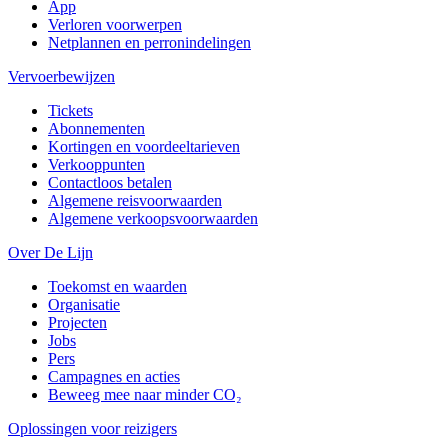
App
Verloren voorwerpen
Netplannen en perronindelingen
Vervoerbewijzen
Tickets
Abonnementen
Kortingen en voordeeltarieven
Verkooppunten
Contactloos betalen
Algemene reisvoorwaarden
Algemene verkoopsvoorwaarden
Over De Lijn
Toekomst en waarden
Organisatie
Projecten
Jobs
Pers
Campagnes en acties
Beweeg mee naar minder CO₂
Oplossingen voor reizigers