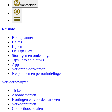
Aanmelden
Reisinfo
Routeplanner
Haltes
Lijnen
De Lijn Flex
Storingen en omleidingen
Tips, info en nieuws
App
Verloren voorwerpen
Netplannen en perronindelingen
Vervoerbewijzen
Tickets
Abonnementen
Kortingen en voordeeltarieven
Verkooppunten
Contactloos betalen