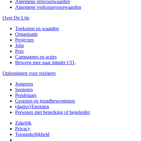
Algemene reisvoorwaarden
Algemene verkoopsvoorwaarden
Over De Lijn
Toekomst en waarden
Organisatie
Projecten
Jobs
Pers
Campagnes en acties
Beweeg mee naar minder CO₂
Oplossingen voor reizigers
Jongeren
Senioren
Pendelaars
Groepen en jeugdbewegingen
(dagjes)Toeristen
Personen met beperking of begeleider
Zakelijk
Privacy
Toegankelijkheid