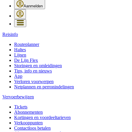
Aanmelden
Reisinfo
Routeplanner
Haltes
Lijnen
De Lijn Flex
Storingen en omleidingen
Tips, info en nieuws
App
Verloren voorwerpen
Netplannen en perronindelingen
Vervoerbewijzen
Tickets
Abonnementen
Kortingen en voordeeltarieven
Verkooppunten
Contactloos betalen