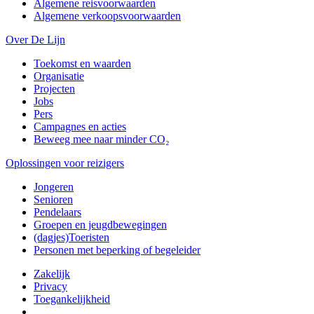
Algemene reisvoorwaarden
Algemene verkoopsvoorwaarden
Over De Lijn
Toekomst en waarden
Organisatie
Projecten
Jobs
Pers
Campagnes en acties
Beweeg mee naar minder CO₂
Oplossingen voor reizigers
Jongeren
Senioren
Pendelaars
Groepen en jeugdbewegingen
(dagjes)Toeristen
Personen met beperking of begeleider
Zakelijk
Privacy
Toegankelijkheid