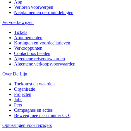
App
Verloren voorwerpen
Netplannen en perronindelingen
Vervoerbewijzen
Tickets
Abonnementen
Kortingen en voordeeltarieven
Verkooppunten
Contactloos betalen
Algemene reisvoorwaarden
Algemene verkoopsvoorwaarden
Over De Lijn
Toekomst en waarden
Organisatie
Projecten
Jobs
Pers
Campagnes en acties
Beweeg mee naar minder CO₂
Oplossingen voor reizigers