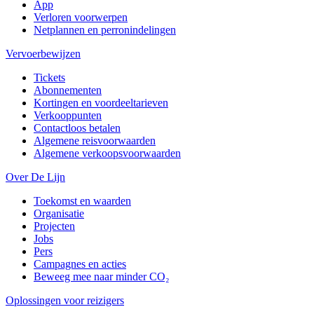
App
Verloren voorwerpen
Netplannen en perronindelingen
Vervoerbewijzen
Tickets
Abonnementen
Kortingen en voordeeltarieven
Verkooppunten
Contactloos betalen
Algemene reisvoorwaarden
Algemene verkoopsvoorwaarden
Over De Lijn
Toekomst en waarden
Organisatie
Projecten
Jobs
Pers
Campagnes en acties
Beweeg mee naar minder CO₂
Oplossingen voor reizigers