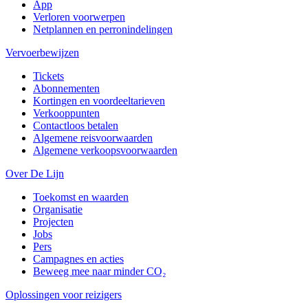
App
Verloren voorwerpen
Netplannen en perronindelingen
Vervoerbewijzen
Tickets
Abonnementen
Kortingen en voordeeltarieven
Verkooppunten
Contactloos betalen
Algemene reisvoorwaarden
Algemene verkoopsvoorwaarden
Over De Lijn
Toekomst en waarden
Organisatie
Projecten
Jobs
Pers
Campagnes en acties
Beweeg mee naar minder CO₂
Oplossingen voor reizigers