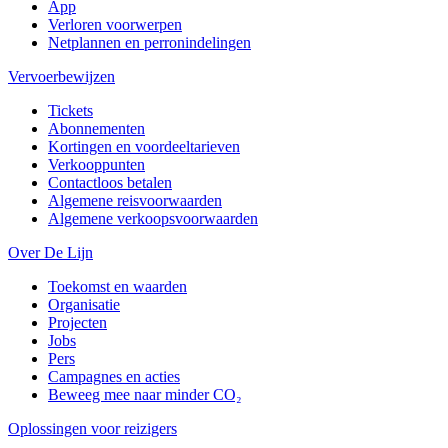
App
Verloren voorwerpen
Netplannen en perronindelingen
Vervoerbewijzen
Tickets
Abonnementen
Kortingen en voordeeltarieven
Verkooppunten
Contactloos betalen
Algemene reisvoorwaarden
Algemene verkoopsvoorwaarden
Over De Lijn
Toekomst en waarden
Organisatie
Projecten
Jobs
Pers
Campagnes en acties
Beweeg mee naar minder CO₂
Oplossingen voor reizigers