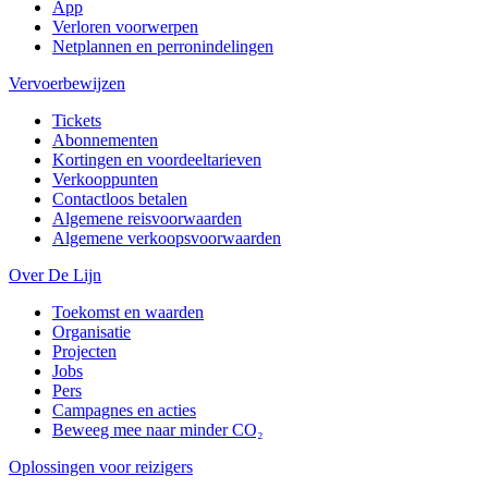
App
Verloren voorwerpen
Netplannen en perronindelingen
Vervoerbewijzen
Tickets
Abonnementen
Kortingen en voordeeltarieven
Verkooppunten
Contactloos betalen
Algemene reisvoorwaarden
Algemene verkoopsvoorwaarden
Over De Lijn
Toekomst en waarden
Organisatie
Projecten
Jobs
Pers
Campagnes en acties
Beweeg mee naar minder CO₂
Oplossingen voor reizigers