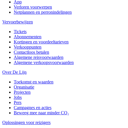
App
Verloren voorwerpen
Netplannen en perronindelingen
Vervoerbewijzen
Tickets
Abonnementen
Kortingen en voordeeltarieven
Verkooppunten
Contactloos betalen
Algemene reisvoorwaarden
Algemene verkoopsvoorwaarden
Over De Lijn
Toekomst en waarden
Organisatie
Projecten
Jobs
Pers
Campagnes en acties
Beweeg mee naar minder CO₂
Oplossingen voor reizigers