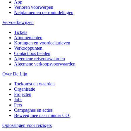
App
Verloren voorwerpen
Netplannen en perronindelingen
Vervoerbewijzen
Tickets
Abonnementen
Kortingen en voordeeltarieven
Verkooppunten
Contactloos betalen
Algemene reisvoorwaarden
Algemene verkoopsvoorwaarden
Over De Lijn
Toekomst en waarden
Organisatie
Projecten
Jobs
Pers
Campagnes en acties
Beweeg mee naar minder CO₂
Oplossingen voor reizigers