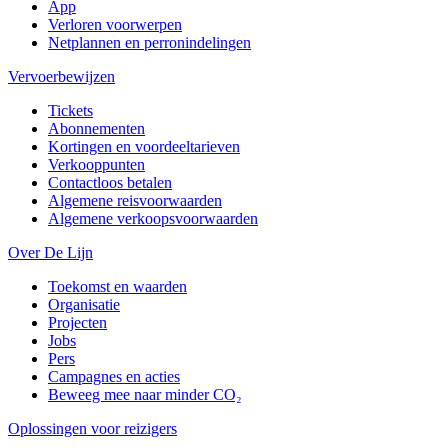
App
Verloren voorwerpen
Netplannen en perronindelingen
Vervoerbewijzen
Tickets
Abonnementen
Kortingen en voordeeltarieven
Verkooppunten
Contactloos betalen
Algemene reisvoorwaarden
Algemene verkoopsvoorwaarden
Over De Lijn
Toekomst en waarden
Organisatie
Projecten
Jobs
Pers
Campagnes en acties
Beweeg mee naar minder CO₂
Oplossingen voor reizigers