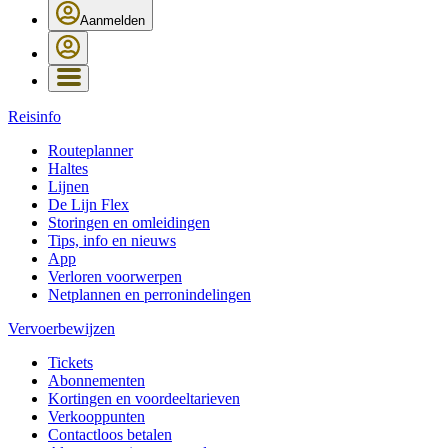
Aanmelden
Reisinfo
Routeplanner
Haltes
Lijnen
De Lijn Flex
Storingen en omleidingen
Tips, info en nieuws
App
Verloren voorwerpen
Netplannen en perronindelingen
Vervoerbewijzen
Tickets
Abonnementen
Kortingen en voordeeltarieven
Verkooppunten
Contactloos betalen