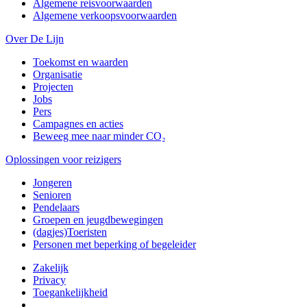
Algemene reisvoorwaarden
Algemene verkoopsvoorwaarden
Over De Lijn
Toekomst en waarden
Organisatie
Projecten
Jobs
Pers
Campagnes en acties
Beweeg mee naar minder CO₂
Oplossingen voor reizigers
Jongeren
Senioren
Pendelaars
Groepen en jeugdbewegingen
(dagjes)Toeristen
Personen met beperking of begeleider
Zakelijk
Privacy
Toegankelijkheid