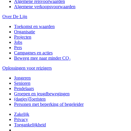
Algemene reisvoorwaarden
Algemene verkoopsvoorwaarden
Over De Lijn
Toekomst en waarden
Organisatie
Projecten
Jobs
Pers
Campagnes en acties
Beweeg mee naar minder CO₂
Oplossingen voor reizigers
Jongeren
Senioren
Pendelaars
Groepen en jeugdbewegingen
(dagjes)Toeristen
Personen met beperking of begeleider
Zakelijk
Privacy
Toegankelijkheid