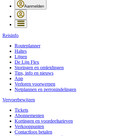
Aanmelden
Reisinfo
Routeplanner
Haltes
Lijnen
De Lijn Flex
Storingen en omleidingen
Tips, info en nieuws
App
Verloren voorwerpen
Netplannen en perronindelingen
Vervoerbewijzen
Tickets
Abonnementen
Kortingen en voordeeltarieven
Verkooppunten
Contactloos betalen