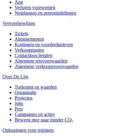
App
Verloren voorwerpen
Netplannen en perronindelingen
Vervoerbewijzen
Tickets
Abonnementen
Kortingen en voordeeltarieven
Verkooppunten
Contactloos betalen
Algemene reisvoorwaarden
Algemene verkoopsvoorwaarden
Over De Lijn
Toekomst en waarden
Organisatie
Projecten
Jobs
Pers
Campagnes en acties
Beweeg mee naar minder CO₂
Oplossingen voor reizigers