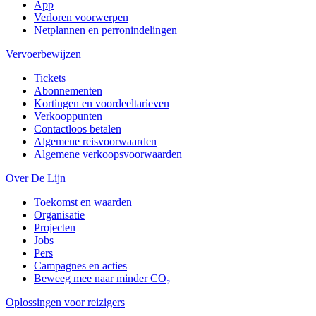
App
Verloren voorwerpen
Netplannen en perronindelingen
Vervoerbewijzen
Tickets
Abonnementen
Kortingen en voordeeltarieven
Verkooppunten
Contactloos betalen
Algemene reisvoorwaarden
Algemene verkoopsvoorwaarden
Over De Lijn
Toekomst en waarden
Organisatie
Projecten
Jobs
Pers
Campagnes en acties
Beweeg mee naar minder CO₂
Oplossingen voor reizigers