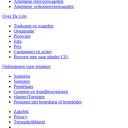
Algemene reisvoorwaarden
Algemene verkoopsvoorwaarden
Over De Lijn
Toekomst en waarden
Organisatie
Projecten
Jobs
Pers
Campagnes en acties
Beweeg mee naar minder CO₂
Oplossingen voor reizigers
Jongeren
Senioren
Pendelaars
Groepen en jeugdbewegingen
(dagjes)Toeristen
Personen met beperking of begeleider
Zakelijk
Privacy
Toegankelijkheid