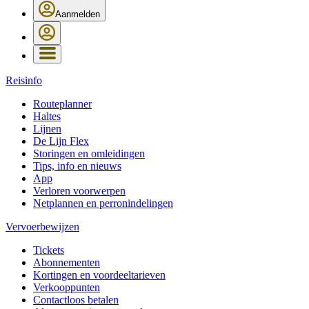
Aanmelden
Reisinfo
Routeplanner
Haltes
Lijnen
De Lijn Flex
Storingen en omleidingen
Tips, info en nieuws
App
Verloren voorwerpen
Netplannen en perronindelingen
Vervoerbewijzen
Tickets
Abonnementen
Kortingen en voordeeltarieven
Verkooppunten
Contactloos betalen