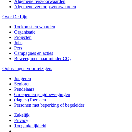
Algemene reisvoorwaarden
Algemene verkoopsvoorwaarden
Over De Lijn
Toekomst en waarden
Organisatie
Projecten
Jobs
Pers
Campagnes en acties
Beweeg mee naar minder CO₂
Oplossingen voor reizigers
Jongeren
Senioren
Pendelaars
Groepen en jeugdbewegingen
(dagjes)Toeristen
Personen met beperking of begeleider
Zakelijk
Privacy
Toegankelijkheid