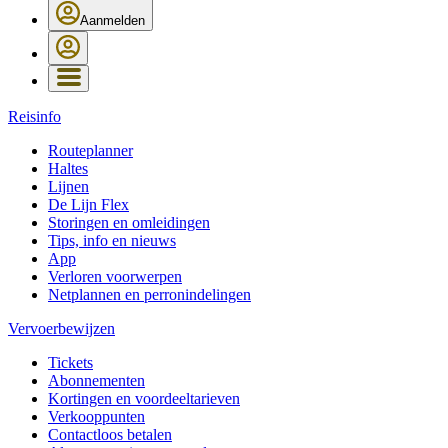
Aanmelden
Reisinfo
Routeplanner
Haltes
Lijnen
De Lijn Flex
Storingen en omleidingen
Tips, info en nieuws
App
Verloren voorwerpen
Netplannen en perronindelingen
Vervoerbewijzen
Tickets
Abonnementen
Kortingen en voordeeltarieven
Verkooppunten
Contactloos betalen