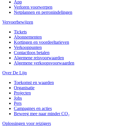
App
Verloren voorwerpen
Netplannen en perronindelingen
Vervoerbewijzen
Tickets
Abonnementen
Kortingen en voordeeltarieven
Verkooppunten
Contactloos betalen
Algemene reisvoorwaarden
Algemene verkoopsvoorwaarden
Over De Lijn
Toekomst en waarden
Organisatie
Projecten
Jobs
Pers
Campagnes en acties
Beweeg mee naar minder CO₂
Oplossingen voor reizigers