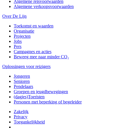
Algemene reisvoorwaarden
Algemene verkoopsvoorwaarden
Over De Lijn
Toekomst en waarden
Organisatie
Projecten
Jobs
Pers
Campagnes en acties
Beweeg mee naar minder CO₂
Oplossingen voor reizigers
Jongeren
Senioren
Pendelaars
Groepen en jeugdbewegingen
(dagjes)Toeristen
Personen met beperking of begeleider
Zakelijk
Privacy
Toegankelijkheid