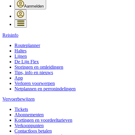
Aanmelden
Reisinfo
Routeplanner
Haltes
Lijnen
De Lijn Flex
Storingen en omleidingen
Tips, info en nieuws
App
Verloren voorwerpen
Netplannen en perronindelingen
Vervoerbewijzen
Tickets
Abonnementen
Kortingen en voordeeltarieven
Verkooppunten
Contactloos betalen