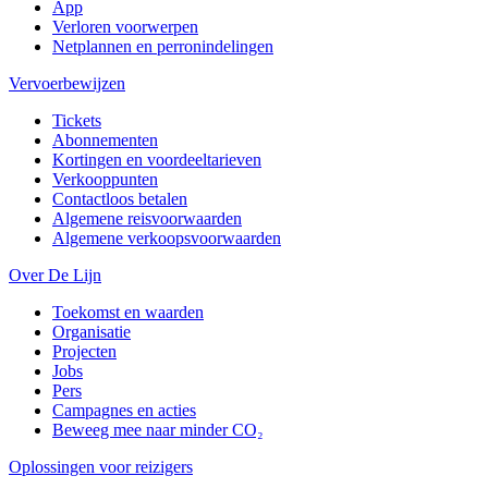
App
Verloren voorwerpen
Netplannen en perronindelingen
Vervoerbewijzen
Tickets
Abonnementen
Kortingen en voordeeltarieven
Verkooppunten
Contactloos betalen
Algemene reisvoorwaarden
Algemene verkoopsvoorwaarden
Over De Lijn
Toekomst en waarden
Organisatie
Projecten
Jobs
Pers
Campagnes en acties
Beweeg mee naar minder CO₂
Oplossingen voor reizigers