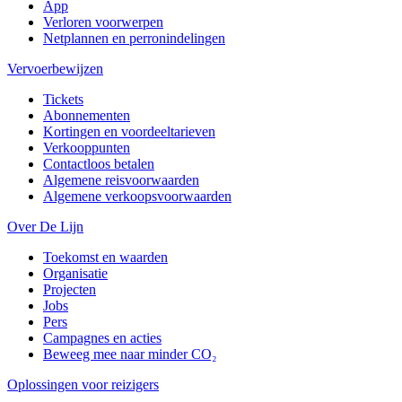
App
Verloren voorwerpen
Netplannen en perronindelingen
Vervoerbewijzen
Tickets
Abonnementen
Kortingen en voordeeltarieven
Verkooppunten
Contactloos betalen
Algemene reisvoorwaarden
Algemene verkoopsvoorwaarden
Over De Lijn
Toekomst en waarden
Organisatie
Projecten
Jobs
Pers
Campagnes en acties
Beweeg mee naar minder CO₂
Oplossingen voor reizigers