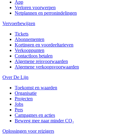
App
Verloren voorwerpen
Netplannen en perronindelingen
Vervoerbewijzen
Tickets
Abonnementen
Kortingen en voordeeltarieven
Verkooppunten
Contactloos betalen
Algemene reisvoorwaarden
Algemene verkoopsvoorwaarden
Over De Lijn
Toekomst en waarden
Organisatie
Projecten
Jobs
Pers
Campagnes en acties
Beweeg mee naar minder CO₂
Oplossingen voor reizigers