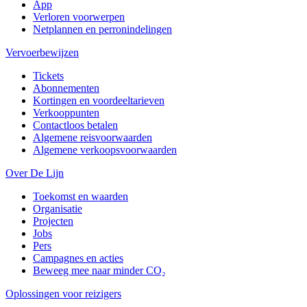
App
Verloren voorwerpen
Netplannen en perronindelingen
Vervoerbewijzen
Tickets
Abonnementen
Kortingen en voordeeltarieven
Verkooppunten
Contactloos betalen
Algemene reisvoorwaarden
Algemene verkoopsvoorwaarden
Over De Lijn
Toekomst en waarden
Organisatie
Projecten
Jobs
Pers
Campagnes en acties
Beweeg mee naar minder CO₂
Oplossingen voor reizigers