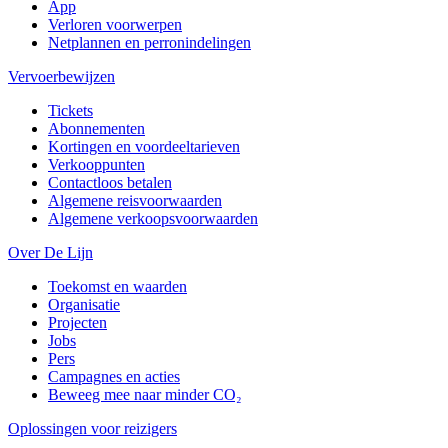
App
Verloren voorwerpen
Netplannen en perronindelingen
Vervoerbewijzen
Tickets
Abonnementen
Kortingen en voordeeltarieven
Verkooppunten
Contactloos betalen
Algemene reisvoorwaarden
Algemene verkoopsvoorwaarden
Over De Lijn
Toekomst en waarden
Organisatie
Projecten
Jobs
Pers
Campagnes en acties
Beweeg mee naar minder CO₂
Oplossingen voor reizigers