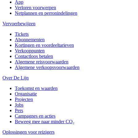
App
Verloren voorwerpen
Netplannen en perronindelingen
Vervoerbewijzen
Tickets
Abonnementen
Kortingen en voordeeltarieven
Verkooppunten
Contactloos betalen
Algemene reisvoorwaarden
Algemene verkoopsvoorwaarden
Over De Lijn
Toekomst en waarden
Organisatie
Projecten
Jobs
Pers
Campagnes en acties
Beweeg mee naar minder CO₂
Oplossingen voor reizigers