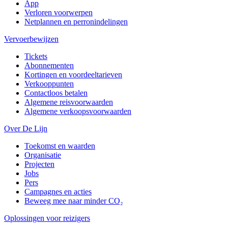
App
Verloren voorwerpen
Netplannen en perronindelingen
Vervoerbewijzen
Tickets
Abonnementen
Kortingen en voordeeltarieven
Verkooppunten
Contactloos betalen
Algemene reisvoorwaarden
Algemene verkoopsvoorwaarden
Over De Lijn
Toekomst en waarden
Organisatie
Projecten
Jobs
Pers
Campagnes en acties
Beweeg mee naar minder CO₂
Oplossingen voor reizigers