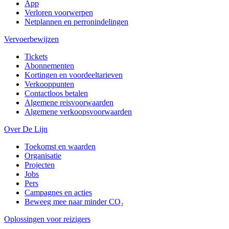
App
Verloren voorwerpen
Netplannen en perronindelingen
Vervoerbewijzen
Tickets
Abonnementen
Kortingen en voordeeltarieven
Verkooppunten
Contactloos betalen
Algemene reisvoorwaarden
Algemene verkoopsvoorwaarden
Over De Lijn
Toekomst en waarden
Organisatie
Projecten
Jobs
Pers
Campagnes en acties
Beweeg mee naar minder CO₂
Oplossingen voor reizigers