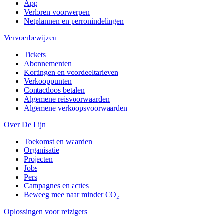
App
Verloren voorwerpen
Netplannen en perronindelingen
Vervoerbewijzen
Tickets
Abonnementen
Kortingen en voordeeltarieven
Verkooppunten
Contactloos betalen
Algemene reisvoorwaarden
Algemene verkoopsvoorwaarden
Over De Lijn
Toekomst en waarden
Organisatie
Projecten
Jobs
Pers
Campagnes en acties
Beweeg mee naar minder CO₂
Oplossingen voor reizigers