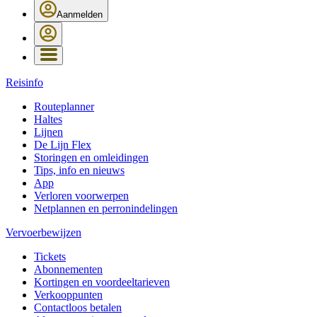
Aanmelden
Reisinfo
Routeplanner
Haltes
Lijnen
De Lijn Flex
Storingen en omleidingen
Tips, info en nieuws
App
Verloren voorwerpen
Netplannen en perronindelingen
Vervoerbewijzen
Tickets
Abonnementen
Kortingen en voordeeltarieven
Verkooppunten
Contactloos betalen