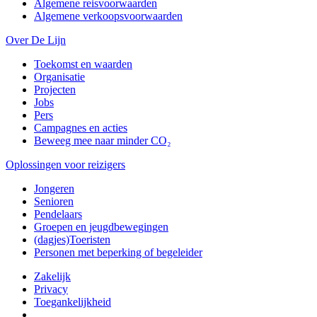
Algemene reisvoorwaarden
Algemene verkoopsvoorwaarden
Over De Lijn
Toekomst en waarden
Organisatie
Projecten
Jobs
Pers
Campagnes en acties
Beweeg mee naar minder CO₂
Oplossingen voor reizigers
Jongeren
Senioren
Pendelaars
Groepen en jeugdbewegingen
(dagjes)Toeristen
Personen met beperking of begeleider
Zakelijk
Privacy
Toegankelijkheid