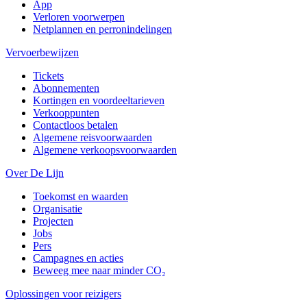
App
Verloren voorwerpen
Netplannen en perronindelingen
Vervoerbewijzen
Tickets
Abonnementen
Kortingen en voordeeltarieven
Verkooppunten
Contactloos betalen
Algemene reisvoorwaarden
Algemene verkoopsvoorwaarden
Over De Lijn
Toekomst en waarden
Organisatie
Projecten
Jobs
Pers
Campagnes en acties
Beweeg mee naar minder CO₂
Oplossingen voor reizigers