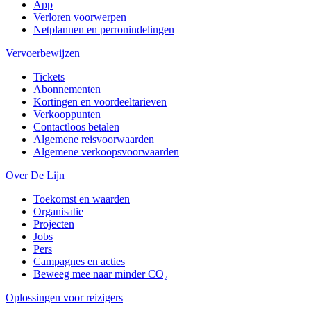
App
Verloren voorwerpen
Netplannen en perronindelingen
Vervoerbewijzen
Tickets
Abonnementen
Kortingen en voordeeltarieven
Verkooppunten
Contactloos betalen
Algemene reisvoorwaarden
Algemene verkoopsvoorwaarden
Over De Lijn
Toekomst en waarden
Organisatie
Projecten
Jobs
Pers
Campagnes en acties
Beweeg mee naar minder CO₂
Oplossingen voor reizigers