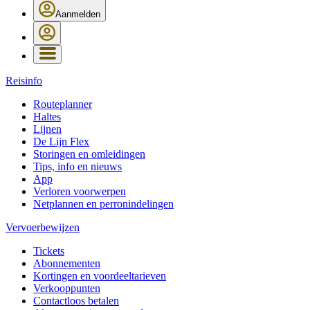
Aanmelden
Reisinfo
Routeplanner
Haltes
Lijnen
De Lijn Flex
Storingen en omleidingen
Tips, info en nieuws
App
Verloren voorwerpen
Netplannen en perronindelingen
Vervoerbewijzen
Tickets
Abonnementen
Kortingen en voordeeltarieven
Verkooppunten
Contactloos betalen