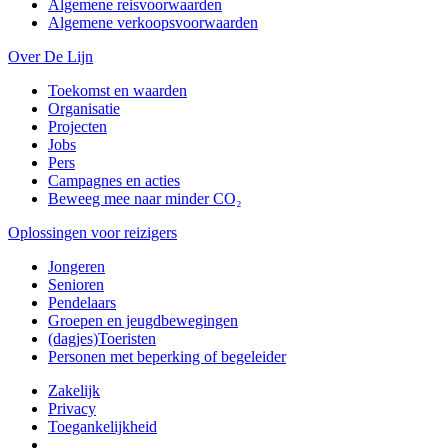
Algemene reisvoorwaarden
Algemene verkoopsvoorwaarden
Over De Lijn
Toekomst en waarden
Organisatie
Projecten
Jobs
Pers
Campagnes en acties
Beweeg mee naar minder CO₂
Oplossingen voor reizigers
Jongeren
Senioren
Pendelaars
Groepen en jeugdbewegingen
(dagjes)Toeristen
Personen met beperking of begeleider
Zakelijk
Privacy
Toegankelijkheid