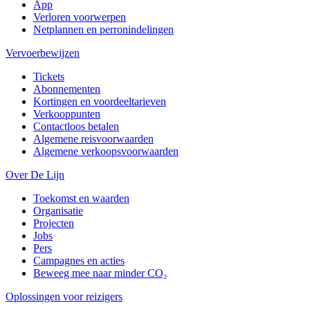
App
Verloren voorwerpen
Netplannen en perronindelingen
Vervoerbewijzen
Tickets
Abonnementen
Kortingen en voordeeltarieven
Verkooppunten
Contactloos betalen
Algemene reisvoorwaarden
Algemene verkoopsvoorwaarden
Over De Lijn
Toekomst en waarden
Organisatie
Projecten
Jobs
Pers
Campagnes en acties
Beweeg mee naar minder CO₂
Oplossingen voor reizigers