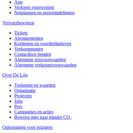
App
Verloren voorwerpen
Netplannen en perronindelingen
Vervoerbewijzen
Tickets
Abonnementen
Kortingen en voordeeltarieven
Verkooppunten
Contactloos betalen
Algemene reisvoorwaarden
Algemene verkoopsvoorwaarden
Over De Lijn
Toekomst en waarden
Organisatie
Projecten
Jobs
Pers
Campagnes en acties
Beweeg mee naar minder CO₂
Oplossingen voor reizigers