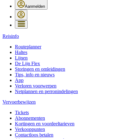
Aanmelden
Reisinfo
Routeplanner
Haltes
Lijnen
De Lijn Flex
Storingen en omleidingen
Tips, info en nieuws
App
Verloren voorwerpen
Netplannen en perronindelingen
Vervoerbewijzen
Tickets
Abonnementen
Kortingen en voordeeltarieven
Verkooppunten
Contactloos betalen