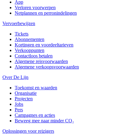
App
Verloren voorwerpen
Netplannen en perronindelingen
Vervoerbewijzen
Tickets
Abonnementen
Kortingen en voordeeltarieven
Verkooppunten
Contactloos betalen
Algemene reisvoorwaarden
Algemene verkoopsvoorwaarden
Over De Lijn
Toekomst en waarden
Organisatie
Projecten
Jobs
Pers
Campagnes en acties
Beweeg mee naar minder CO₂
Oplossingen voor reizigers