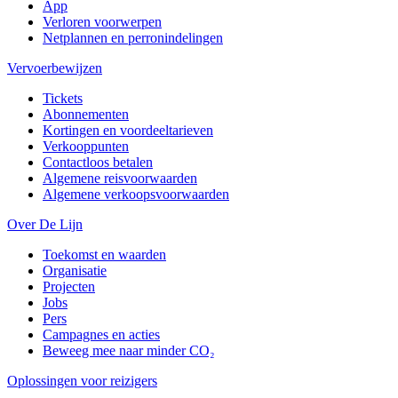
App
Verloren voorwerpen
Netplannen en perronindelingen
Vervoerbewijzen
Tickets
Abonnementen
Kortingen en voordeeltarieven
Verkooppunten
Contactloos betalen
Algemene reisvoorwaarden
Algemene verkoopsvoorwaarden
Over De Lijn
Toekomst en waarden
Organisatie
Projecten
Jobs
Pers
Campagnes en acties
Beweeg mee naar minder CO₂
Oplossingen voor reizigers