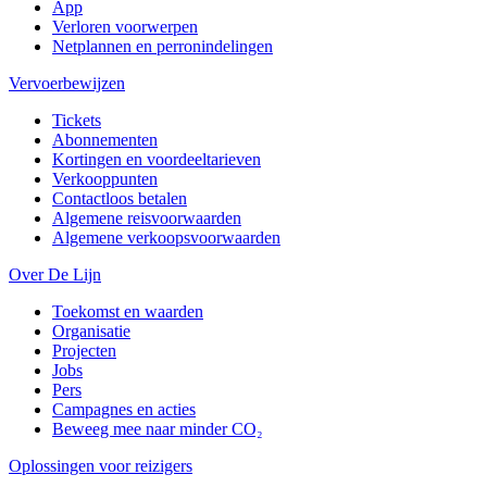
App
Verloren voorwerpen
Netplannen en perronindelingen
Vervoerbewijzen
Tickets
Abonnementen
Kortingen en voordeeltarieven
Verkooppunten
Contactloos betalen
Algemene reisvoorwaarden
Algemene verkoopsvoorwaarden
Over De Lijn
Toekomst en waarden
Organisatie
Projecten
Jobs
Pers
Campagnes en acties
Beweeg mee naar minder CO₂
Oplossingen voor reizigers